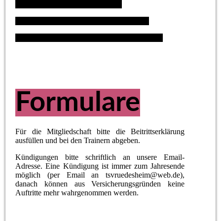
E-Mail: tsvruedesheim@web.de
Instagram: tanzsportverein_ruedesheim
Facebook: Tanzsportverein Rüdesheim e. V.
Formulare
Für die Mitgliedschaft bitte die Beitrittserklärung
ausfüllen und bei den Trainern abgeben.
Kündigungen bitte schriftlich an unsere Email-
Adresse. Eine Kündigung ist immer zum Jahresende
möglich (per Email an tsvruedesheim@web.de),
danach können aus Versicherungsgründen keine
Auftritte mehr wahrgenommen werden.